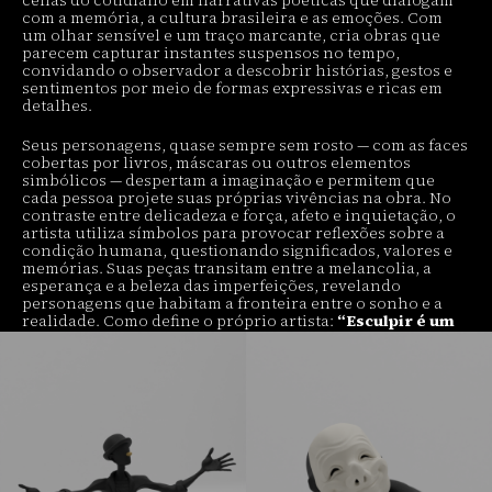
cenas do cotidiano em narrativas poéticas que dialogam
com a memória, a cultura brasileira e as emoções. Com
um olhar sensível e um traço marcante, cria obras que
parecem capturar instantes suspensos no tempo,
convidando o observador a descobrir histórias, gestos e
sentimentos por meio de formas expressivas e ricas em
detalhes.
Seus personagens, quase sempre sem rosto — com as faces
cobertas por livros, máscaras ou outros elementos
simbólicos — despertam a imaginação e permitem que
cada pessoa projete suas próprias vivências na obra. No
contraste entre delicadeza e força, afeto e inquietação, o
artista utiliza símbolos para provocar reflexões sobre a
condição humana, questionando significados, valores e
memórias. Suas peças transitam entre a melancolia, a
esperança e a beleza das imperfeições, revelando
personagens que habitam a fronteira entre o sonho e a
realidade. Como define o próprio artista:
“Esculpir é um
jeito de me questionar em público.”
Na série
Músicos
, imagem, forma e ritmo se unem em uma
dança silenciosa que celebra a riqueza da cultura
popular brasileira. Em
Saudade
, um violeiro dedilha seu
instrumento entre lembranças e sonhos, trazendo
consigo o imaginário de um Brasil profundo, sensível e
cheio de histórias. A obra convida o espectador a
contemplar a beleza da simplicidade, a força da memória e